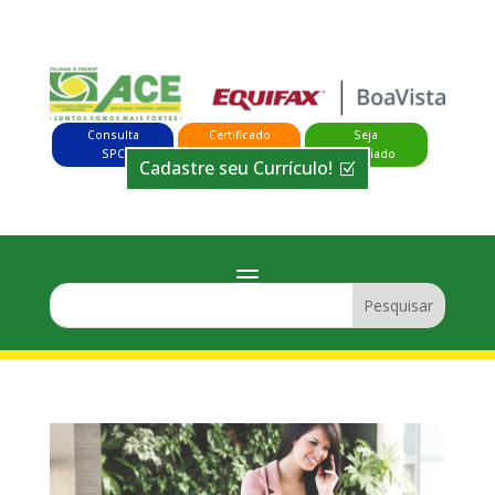
Consulta
Certificado
Seja
SPC
Digital
Associado
Cadastre seu Currículo!