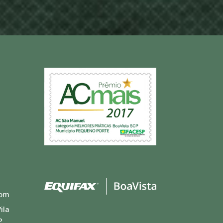
com
ila
P