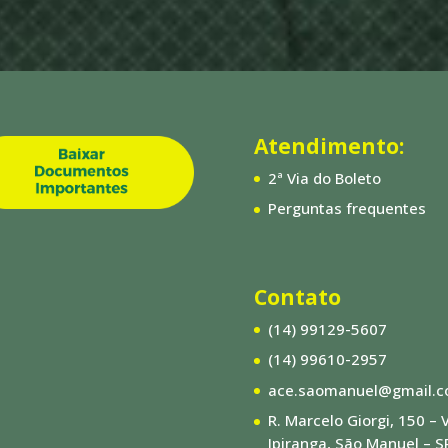
Atendimento:
2ª Via do Boleto
Perguntas frequentes
Contato
(14) 99129-5607
(14) 99610-2957
ace.saomanuel@gmail.
R. Marcelo Giorgi, 150 – V
Ipiranga, São Manuel – S